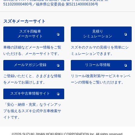
511020000480号／福井県公安委員会 第521140006336号
スズキメーカーサイト
スズキ四輪車
見積り
メーカーサイト
シミュレーション
車種の詳細などメーカー情報をご覧
スズキのクルマの見積りを簡単にシ
いただける、メーカーサイトです。
ミュレーションできます。
メールマガジン登録
リコール等情報
ご登録いただくと、さまざまな情報
リコール/改善対策/サービスキャンペ
をメールでお届けします。
ーンの情報をご覧いただけます。
スズキ中古車情報サイト
「安心・納得・充実」なラインアッ
プを揃えるスズキ公式中古車検索サ
イトです。
©2026 SUZUKI JIHAN HOKURIKU CORPORATION Inc. All rights reserved.