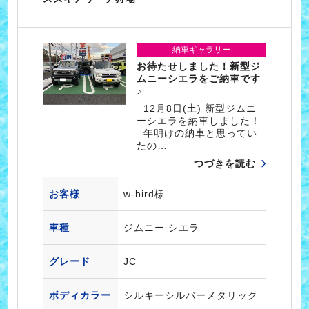
納車ギャラリー
お待たせしました！新型ジ
ムニーシエラをご納車です
♪
12月8日(土) 新型ジムニ
ーシエラを納車しました！
年明けの納車と思ってい
たの…
つづきを読む
お客様
w-bird様
車種
ジムニー シエラ
グレード
JC
ボディカラー
シルキーシルバーメタリック