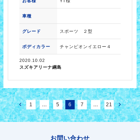
お客様
YT様
車種
グレード
スポーツ ２型
ボディカラー
チャンピオンイエロー４
2020.10.02
スズキアリーナ綱島
1
…
5
6
7
…
21
お問い合わせ