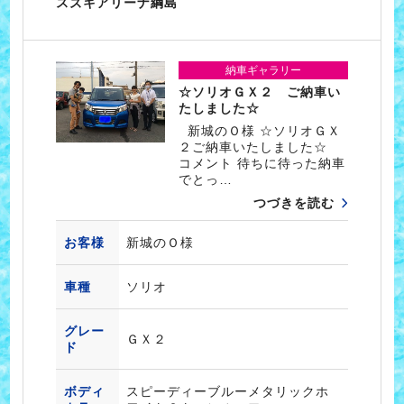
スズキアリーナ綱島
納車ギャラリー
☆ソリオＧＸ２ ご納車い
たしました☆
新城のＯ様 ☆ソリオＧＸ
２ご納車いたしました☆
コメント 待ちに待った納車
でとっ…
つづきを読む
お客様
新城のＯ様
車種
ソリオ
グレー
ＧＸ２
ド
ボディ
スピーディーブルーメタリックホ