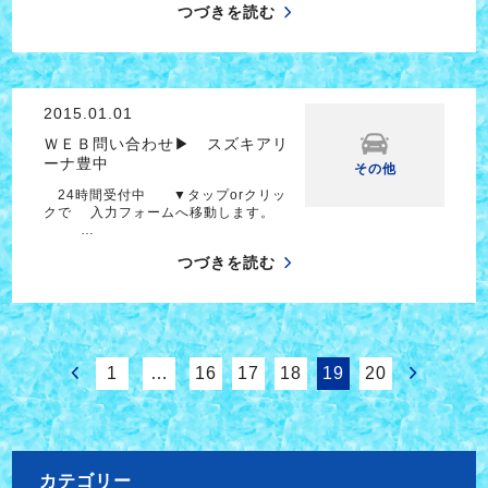
つづきを読む
2015.01.01
ＷＥＢ問い合わせ▶ スズキアリ
ーナ豊中
その他
24時間受付中 ▼タップorクリッ
クで 入力フォームへ移動します。
…
つづきを読む
1
…
16
17
18
19
20
カテゴリー