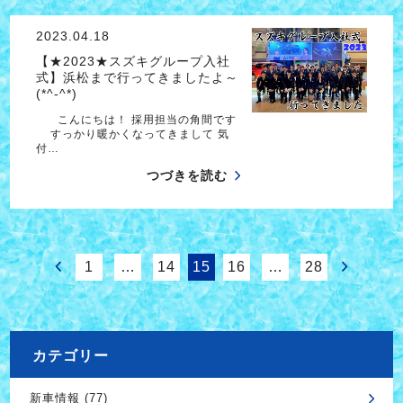
2023.04.18
【★2023★スズキグループ入社
式】浜松まで行ってきましたよ～
(*^-^*)
こんにちは！ 採用担当の角間です
すっかり暖かくなってきまして 気
付…
つづきを読む
1
…
14
15
16
…
28
カテゴリー
新車情報 (77)