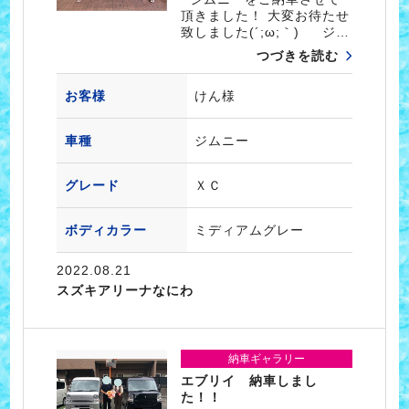
頂きました！ 大変お待たせ
致しました(´;ω;｀) ジ…
つづきを読む
お客様
けん様
車種
ジムニー
グレード
ＸＣ
ボディカラー
ミディアムグレー
2022.08.21
スズキアリーナなにわ
納車ギャラリー
エブリイ 納車しまし
た！！