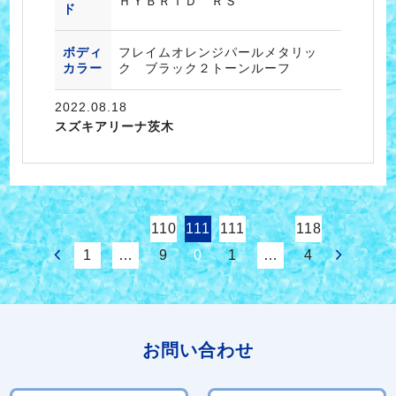
ＨＹＢＲＩＤ ＲＳ
ド
ボディ
フレイムオレンジパールメタリッ
カラー
ク ブラック２トーンルーフ
2022.08.18
スズキアリーナ茨木
110
111
111
118
1
…
9
0
1
…
4
お問い合わせ