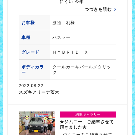
にくい 今年…
つづきを読む
お客様
渡邊 利様
車種
ハスラー
グレード
ＨＹＢＲＩＤ Ｘ
ボディカラ
クールカーキパールメタリッ
ー
ク
2022.08.22
スズキアリーナ茨木
納車ギャラリー
★ジムニー ご納車させて
頂きました★
ジムニーをご納車させて