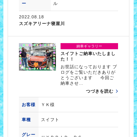
ー
ル
2022.08.18
スズキアリーナ寝屋川
納車ギャラリー
スイフトご納車いたしまし
た！！
お世話になっております ブ
ログをご覧いただきありが
とうございます 今回ご
納車させ…
つづきを読む
お客様
ＹＫ様
車種
スイフト
グレー