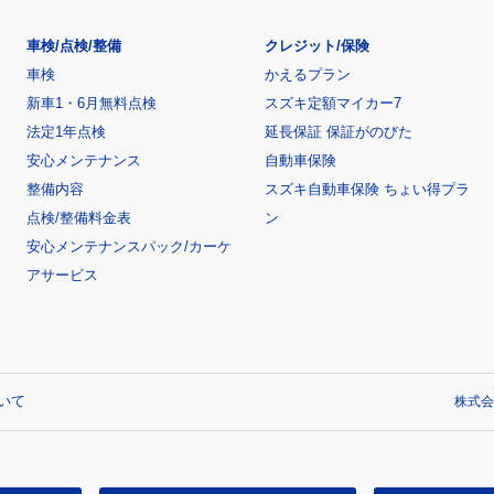
車検/点検/整備
クレジット/保険
車検
かえるプラン
新車1・6月無料点検
スズキ定額マイカー7
法定1年点検
延長保証 保証がのびた
安心メンテナンス
自動車保険
整備内容
スズキ自動車保険 ちょい得プラ
点検/整備料金表
ン
安心メンテナンスパック/カーケ
アサービス
いて
株式会