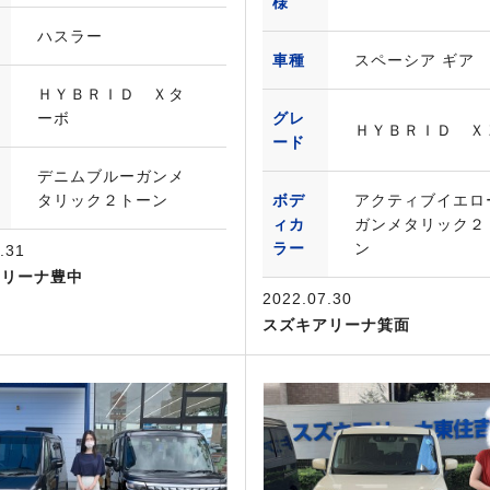
様
ハスラー
車種
スペーシア ギア
ＨＹＢＲＩＤ Ｘタ
ーボ
グレ
ＨＹＢＲＩＤ Ｘ
ード
デニムブルーガンメ
タリック２トーン
ボデ
アクティブイエ
ィカ
ガンメタリック２
ラー
ン
.31
アリーナ豊中
2022.07.30
スズキアリーナ箕面