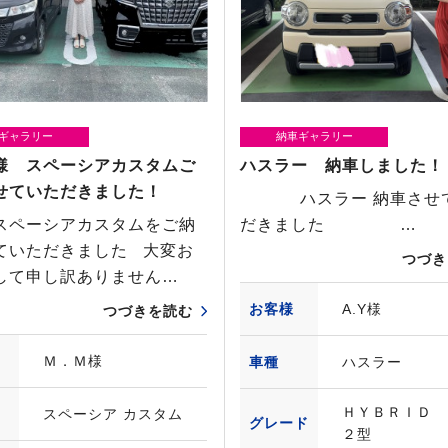
ギャラリー
納車ギャラリー
様 スペーシアカスタムご
ハスラー 納車しました！
せていただきました！
ハスラー 納車させ
スペーシアカスタムをご納
だきました …
ていただきました 大変お
つづき
して申し訳ありません…
お客様
A.Y様
つづきを読む
Ｍ．Ｍ様
車種
ハスラー
ＨＹＢＲＩＤ
スペーシア カスタム
グレード
２型