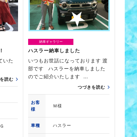
納車ギャラリー
！
ハスラー納車しました
ていた
いつもお世話になっております 渡
部です ハスラーを納車しました
のでご紹介いたします …
を読む
つづきを読む
お客
Ｍ様
様
車種
ハスラー
 Ｇ