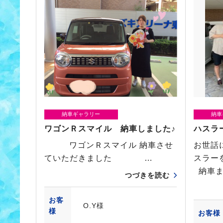
納車ギャラリー
納車
ワゴンＲスマイル 納車しました♪
ハスラ
ワゴンＲスマイル 納車させ
お世話
ていただきました …
スラー
納車ま
つづきを読む
お客
O.Y様
様
お客様