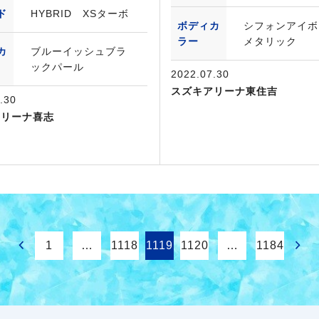
ド
HYBRID XSターボ
ボディカ
シフォンアイボ
ラー
メタリック
カ
ブルーイッシュブラ
ックパール
2022.07.30
スズキアリーナ東住吉
.30
アリーナ喜志
1
…
1118
1119
1120
…
1184