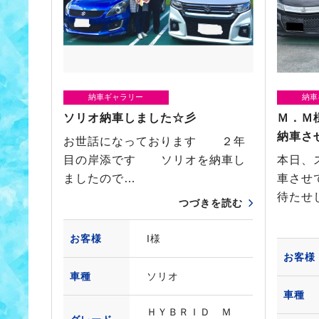
納車ギャラリー
納車
ソリオ納車しました☆彡
Ｍ．Ｍ
納車さ
お世話になっております ２年
目の岸添です ソリオを納車し
本日、
ましたので…
車させ
待たせ
つづきを読む
お客様
I様
お客様
車種
ソリオ
車種
ＨＹＢＲＩＤ Ｍ