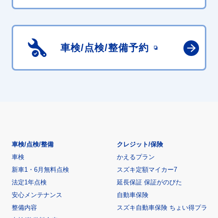
車検/点検/
整備予約
車検/点検/整備
クレジット/保険
車検
かえるプラン
新車1・6月無料点検
スズキ定額マイカー7
法定1年点検
延長保証 保証がのびた
安心メンテナンス
自動車保険
整備内容
スズキ自動車保険 ちょい得プラ