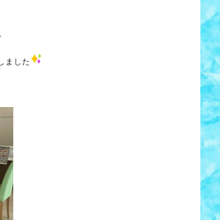
。
しました
、