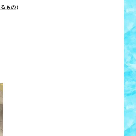
あるもの
）