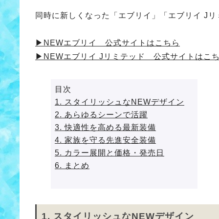
同時に新しくなった「エブリイ」「エブリイ J
▶NEWエブリイ 公式サイトはこちら
▶NEWエブリイ Jリミテッド 公式サイトはこ
目次
1. スタイリッシュなNEWデザイン
2. あらゆるシーンで活躍
3. 快適性を高める最新装備
4. 家族を守る先進安全装備
5. カラー展開と価格・発売日
6. まとめ
1. スタイリッシュなNEWデザイン