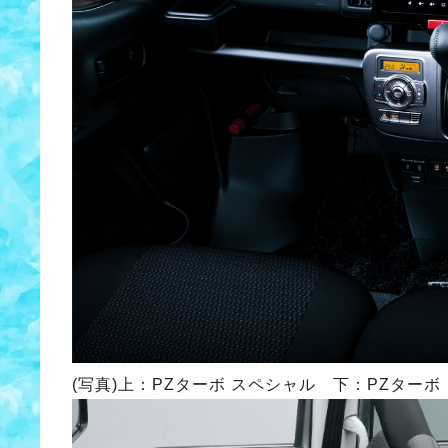
(写真)上：PZターボ スペシャル 下：PZターボ