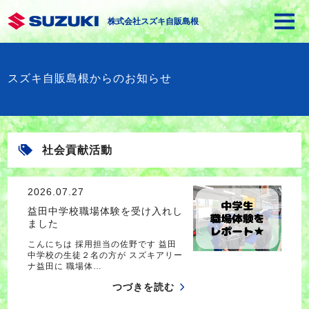
株式会社スズキ自販島根
スズキ自販島根からのお知らせ
社会貢献活動
2026.07.27
益田中学校職場体験を受け入れし
ました
こんにちは 採用担当の佐野です 益田
中学校の生徒２名の方が スズキアリー
ナ益田に 職場体…
つづきを読む