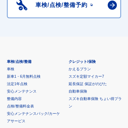
車検/点検/
整備予約
車検/点検/整備
クレジット/保険
車検
かえるプラン
新車1・6月無料点検
スズキ定額マイカー7
法定1年点検
延長保証 保証がのびた
安心メンテナンス
自動車保険
整備内容
スズキ自動車保険 ちょい得プラ
点検/整備料金表
ン
安心メンテナンスパック/カーケ
アサービス