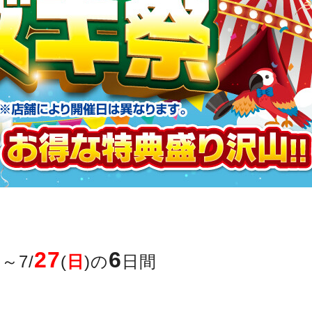
27
6
)～7/
(
日
)の
日間