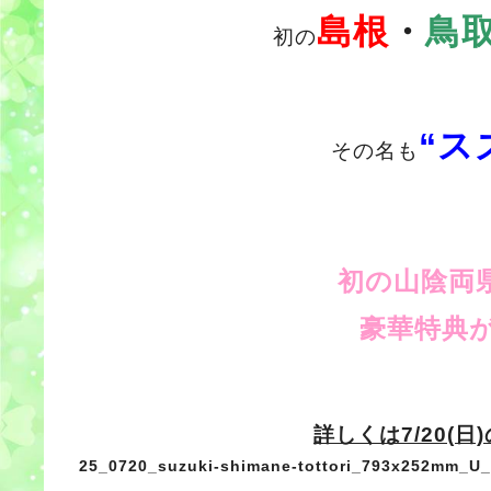
島根
・
鳥
初の
“ス
その名も
初の山陰両
豪華特典
詳しくは7/20(
25_0720_suzuki-shimane-tottori_793x252mm_U