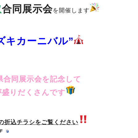
取
合同展示会
を開催します
ズキカーニバル”
県合同展示会を記念して
が盛りだくさんです
日)の折込チラシをご覧ください
_F