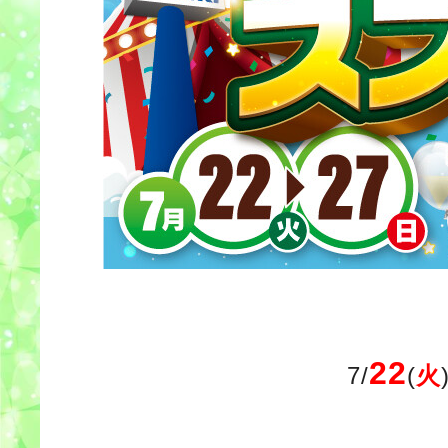
22
7/
(
火