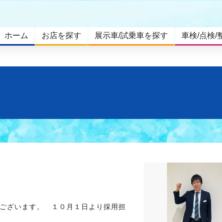
ホーム
お店を探す
展示車/試乗車を探す
車検/点検/
せ
ございます。 １０月１日より採用担