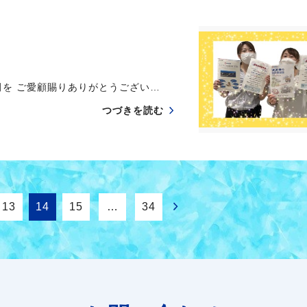
を ご愛顧賜りありがとうござい…
つづきを読む
13
14
15
…
34