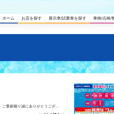
ホーム
お店を探す
展示車/試乗車を探す
車検/点検/
せ
 ご愛顧賜り誠にありがとうござ…