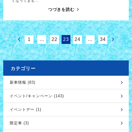
くなってまも…
つづきを読む
1
…
22
23
24
…
34
カテゴリー
新車情報 (83)
イベント/キャンペーン (143)
イベントデー (1)
限定車 (3)