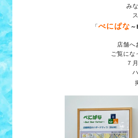
み
べにぱな
「
～B
店舗へ
ご覧にな
７