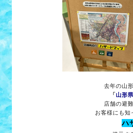
去年の山
「
山形
店舗の避
お客様にも知
ハ