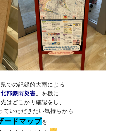
形県での記録的大雨による
県北部豪雨災害
」
を機に
難先はどこか再確認をし、
っていただきたい気持ちから
ザードマップ
を