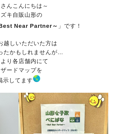
なさんこんにちは～
スズキ自販山形の
est Near Partner～
」です！
お越しいただいた方は
ったかもしれませんが…
月より各店舗内にて
ハザードマップを
掲示してます