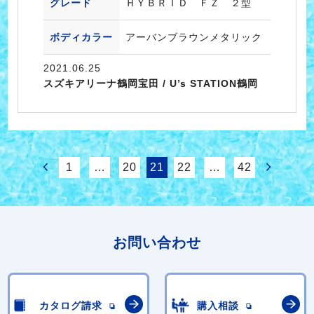
グレード
ＨＹＢＲＩＤ ＦＺ ２型
ボディカラー
アーバンブラウンメタリック
2021.06.25
スズキアリーナ鶴岡宝田 / U’s STATION鶴岡
1
…
20
21
22
…
42
お問い合わせ
カタログ請求
購入相談