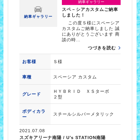
納車ギャラリー
スペ－シアカスタムご納車
しました！
納車ギャラリー
この度Ｓ様にスペーシア
カスタムご納車しました 誠
にありがとうございます 商
談の時…
つづきを読む
お客様
Ｓ様
車種
スペーシア カスタム
ＨＹＢＲＩＤ ＸＳターボ
グレード
２型
ボディカラ
スチールシルバーメタリック
ー
2021.07.08
スズキアリーナ南陽 / U’s STATION南陽