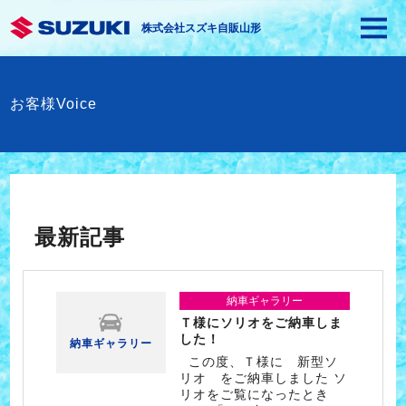
株式会社スズキ自販山形
お客様Voice
最新記事
納車ギャラリー
Ｔ様にソリオをご納車しま
した！
納車ギャラリー
この度、Ｔ様に 新型ソ
リオ をご納車しました ソ
リオをご覧になったとき