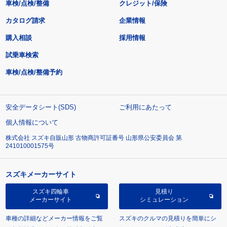
車検/点検/整備
クレジット/保険
カタログ請求
企業情報
購入相談
採用情報
試乗車検索
車検/点検/整備予約
安全データシート(SDS)
ご利用にあたって
個人情報について
株式会社 スズキ自販山形 古物商許可証番号 山形県公安委員会 第
241010001575号
スズキメーカーサイト
スズキ四輪車
見積り
メーカーサイト
シミュレーション
車種の詳細などメーカー情報をご覧
スズキのクルマの見積りを簡単にシ