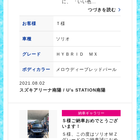
に、 「いい色…
つづきを読む
お客様
Ｔ様
車種
ソリオ
グレード
ＨＹＢＲＩＤ ＭＸ
ボディカラー
メロウディープレッドパール
2021.08.02
スズキアリーナ南陽 / U’s STATION南陽
納車ギャラリー
Ｓ様ご納車おめでとうござ
います！
Ｓ様、この度はソリオＭＺ
グレードのご納車誠におめ