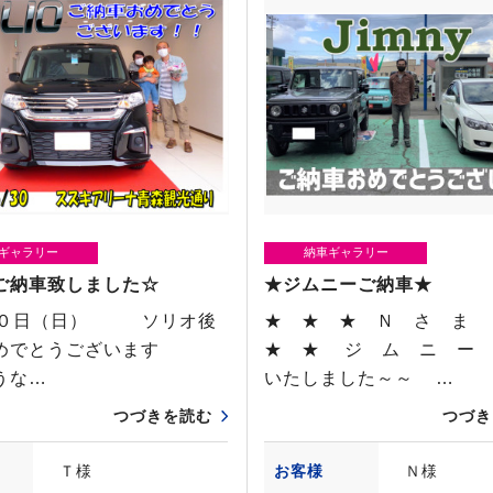
ギャラリー
納車ギャラリー
ご納車致しました☆
★ジムニーご納車★
０日（日） ソリオ後
★ ★ ★ Ｎ さ ま
おめでとうございます
★ ★ ジ ム ニ ー
うな…
いたしました～～ …
つづきを読む
つづき
Ｔ様
お客様
Ｎ様