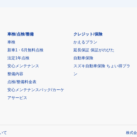
車検/点検/整備
クレジット/保険
車検
かえるプラン
新車1・6月無料点検
延長保証 保証がのびた
法定1年点検
自動車保険
安心メンテナンス
スズキ自動車保険 ちょい得プラ
整備内容
ン
点検/整備料金表
安心メンテナンスパック/カーケ
アサービス
いて
株式会