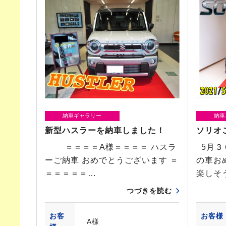
納車ギャラリー
納車
新型ハスラーを納車しました！
ソリオ
＝＝＝＝A様＝＝＝＝ ハスラ
5月３
ーご納車 おめでとうございます ＝
の車
＝＝＝＝＝…
楽しそ
つづきを読む
お客
お客様
A様