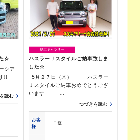
納車ギャラリー
た☆
ハスラーＪスタイルご納車致しま
した☆
ーシア
ます!!
5月２７日（木） ハスラー
Ｊスタイルご納車おめでとうござ
います …
を読む
つづきを読む
お客
Ｔ様
様