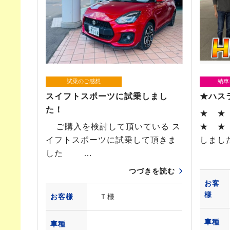
試乗のご感想
納車
スイフトスポーツに試乗しまし
★ハス
た！
★ ★
ご購入を検討して頂いている ス
★ ★
イフトスポーツに試乗して頂きま
しまし
した …
つづきを読む
お客
様
お客様
Ｔ様
車種
車種