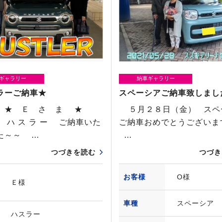
ギャラリー
納車ギャラリー
ラーご納車★
スペーシアご納車致しまし
 ★ Ｅ さ ま ★
５月２８日（金） スペ
 ハ ス ラ ー ご納車いた
ご納車おめでとうござい
た～～ …
…
つづきを読む
つづき
お客様
O様
Ｅ様
車種
スペーシア
ハスラー