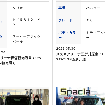
ソリオ
車種
ハスラー
ＨＹＢＲＩＤ Ｍ
グレード
ＸＣ
ド
Ｘ
ボディカラ
ミディアム
カ
スーパーブラック
ー
ー
パール
2021.05.30
.30
スズキアリーナ五所川原東 / U’
リーナ青森観光通り / U’s
STATION五所川原
ON観光通り