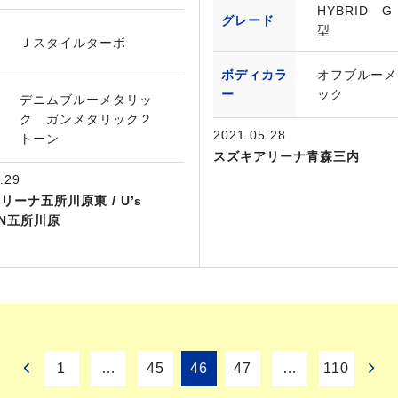
HYBRID 
グレード
型
Ｊスタイルターボ
ボディカラ
オフブルーメ
ー
ック
デニムブルーメタリッ
ク ガンメタリック２
2021.05.28
トーン
スズキアリーナ青森三内
.29
リーナ五所川原東 / U’s
ON五所川原
1
…
45
46
47
…
110