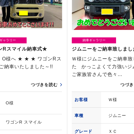
ギャラリー
納車ギャラリー
ンRスマイル納車式★
ジムニーをご納車致しまし
★ O様へ ★ ★ ★ ワゴンRス
Ｗ様にジムニーをご納車致
 ご納車いたしました～!!
た かっこよくて力強い
ご家族皆さんで色々…
つづきを読む
つづき
お客様
Ｗ様
O様
車種
ジムニー
ワゴンR スマイル
グレード
ＸＣ