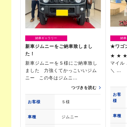
納車ギャラリー
納車
新車ジムニーをご納車致しまし
★ワゴ
た！
★ ★ 
新車ジムニーをＳ様にご納車致し
マイル
ました 力強くてかっこいいジム
＼ …
ニー この冬はジムニ…
つづきを読む
お客
様
お客様
Ｓ様
車種
車種
ジムニー