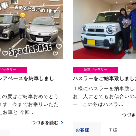
ギャラリー
納車ギャラリー
シアベースを納車しまし
ハスラーをご納車致しまし
Ｔ様にハスラーを納車致
この度はご納車おめでとう
お二人にとてもお似合いの
ます 今までお乗りいただ
ー この冬はハスラ…
たお車と 今回…
つづき
つづきを読む
お客様
Ｔ様