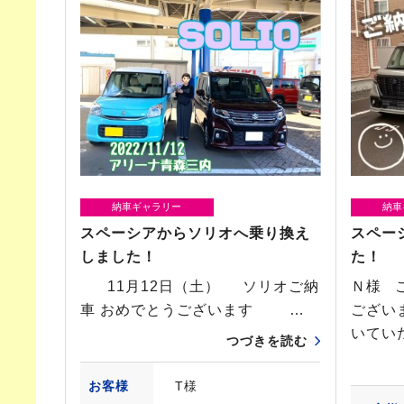
納車ギャラリー
納車
スペーシアからソリオへ乗り換え
スペー
しました！
た！
11月12日（土） ソリオご納
Ｎ様 
車 おめでとうございます …
ござい
いてい
つづきを読む
お客様
T様