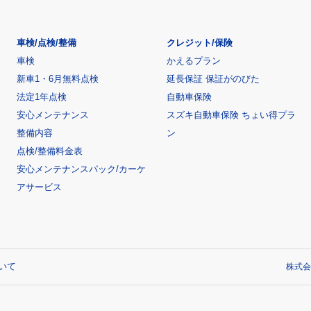
車検/点検/整備
クレジット/保険
車検
かえるプラン
新車1・6月無料点検
延長保証 保証がのびた
法定1年点検
自動車保険
安心メンテナンス
スズキ自動車保険 ちょい得プラ
整備内容
ン
点検/整備料金表
安心メンテナンスパック/カーケ
アサービス
いて
株式会