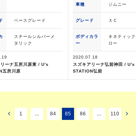
車種
ジムニー
ド
ベースグレード
グレード
ＸＣ
カ
スチールシルバーメ
ボディカラ
キネティック
タリック
ー
ロー
.19
2020.07.18
リーナ五所川原東 / U’s
スズキアリーナ弘前神田 / U’s
ON五所川原
STATION弘前
1
…
84
85
86
…
110