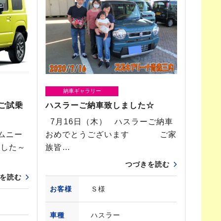
納車ギャラリー
ご試乗
ハスラーご納車致しました☆
7月16日（木） ハスラーご納車
ムニー
おめでとうございます ご家
ました～
族皆…
つづきを読む
を読む
お客様
Ｓ様
車種
ハスラー