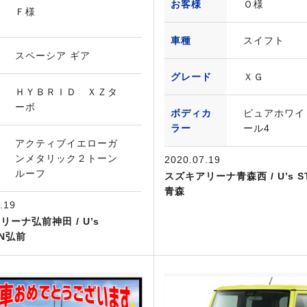
お客様
Ｏ様
Ｆ様
車種
スイフト
スペーシア ギア
グレード
ＸＧ
ＨＹＢＲＩＤ ＸＺタ
ーボ
ボディカ
ピュアホワイ
ラー
ール4
アクティブイエローガ
ンメタリック２トーン
2020.07.19
ルーフ
スズキアリーナ青森西 / U’s ST
青森
.19
リーナ弘前神田 / U’s
ON弘前