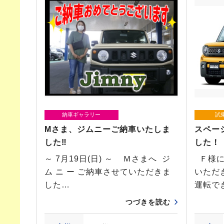
納車ギャラリー
試
Mさま、ジムニーご納車いたしま
スペー
した‼
した！
～ 7月19日(日) ～ Ｍさまへ ジ
Ｆ様に
ム ニ ー ご納車させていただきま
いただ
した…
運転で
つづきを読む