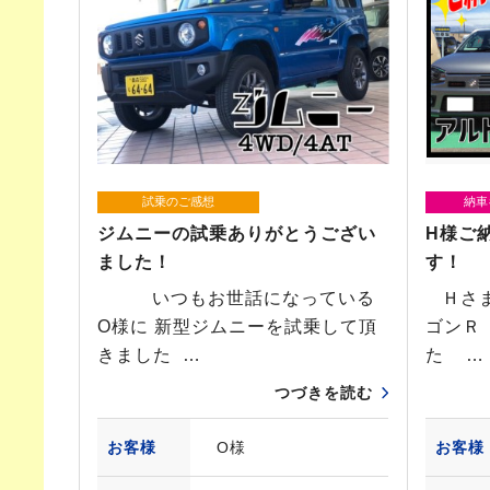
試乗のご感想
納車
ジムニーの試乗ありがとうござい
H様ご
ました！
す！
いつもお世話になっている
Ｈさま
O様に 新型ジムニーを試乗して頂
ゴンＲ
きました …
た …
つづきを読む
お客様
O様
お客様