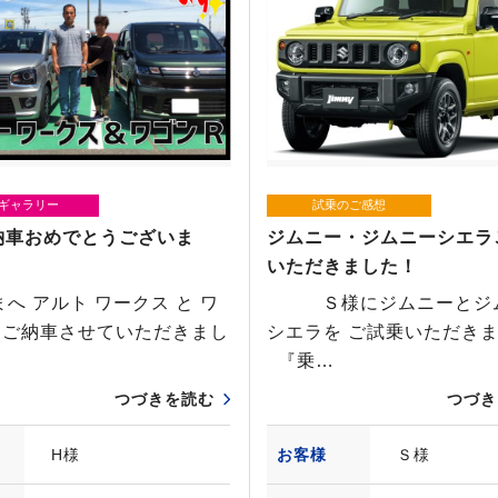
ギャラリー
試乗のご感想
納車おめでとうございま
ジムニー・ジムニーシエラ
いただきました！
へ アルト ワークス と ワ
Ｓ様にジムニーとジ
 ご納車させていただきまし
シエラを ご試乗いただき
『乗…
つづきを読む
つづき
H様
お客様
Ｓ様