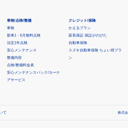
車検/点検/整備
クレジット/保険
車検
かえるプラン
新車1・6月無料点検
延長保証 保証がのびた
法定1年点検
自動車保険
安心メンテナンス
スズキ自動車保険 ちょい得プラ
整備内容
ン
点検/整備料金表
安心メンテナンスパック/カーケ
アサービス
いて
株式会