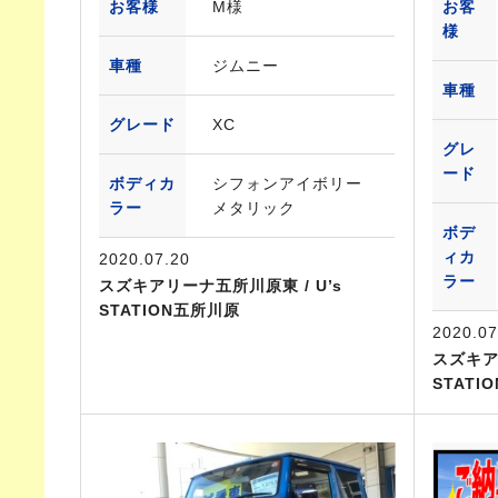
お客様
M様
お客
様
車種
ジムニー
車種
グレード
XC
グレ
ード
ボディカ
シフォンアイボリー
ラー
メタリック
ボデ
ィカ
2020.07.20
ラー
スズキアリーナ五所川原東 / U’s
STATION五所川原
2020.07
スズキア
STATI