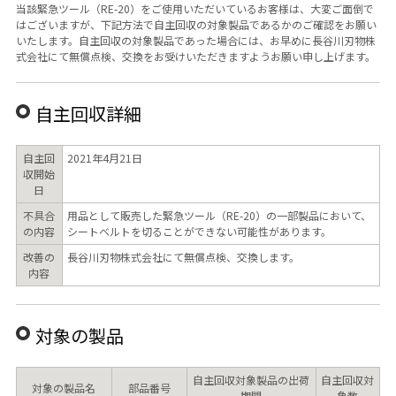
当該緊急ツール（RE-20）をご使用いただいているお客様は、大変ご面倒で
はございますが、下記方法で自主回収の対象製品であるかのご確認をお願い
いたします。自主回収の対象製品であった場合には、お早めに長谷川刃物株
式会社にて無償点検、交換をお受けいただきますようお願い申し上げます。
自主回収詳細
自主回
2021年4月21日
収開始
日
不具合
用品として販売した緊急ツール（RE-20）の一部製品において、
の内容
シートベルトを切ることができない可能性があります。
改善の
長谷川刃物株式会社にて無償点検、交換します。
内容
対象の製品
自主回収対象製品の出荷
自主回収対
対象の製品名
部品番号
期間
象数