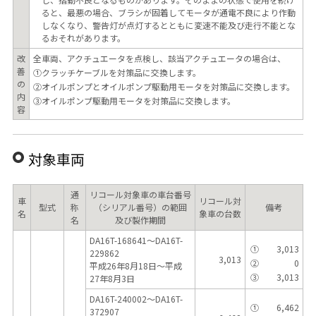
ると、最悪の場合、ブラシが固着してモータが通電不良により作動
しなくなり、警告灯が点灯するとともに変速不能及び走行不能とな
るおそれがあります。
改
全車両、アクチュエータを点検し、該当アクチュエータの場合は、
善
①クラッチケーブルを対策品に交換します。
の
②オイルポンプとオイルポンプ駆動用モータを対策品に交換します。
内
③オイルポンプ駆動用モータを対策品に交換します。
容
対象車両
通
リコール対象車の車台番号
車
リコール対
型式
称
（シリアル番号）の範囲
備考
名
象車の台数
名
及び製作期間
DA16T-168641～DA16T-
①
3,013
229862
3,013
②
0
平成26年8月18日～平成
③
3,013
27年8月3日
DA16T-240002～DA16T-
①
6,462
372907