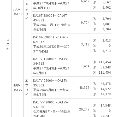
6,462
②
5,162
平成27年8月3日～平成29
キ
③
6,462
年10月31日
EBD-
ャ
DA16T
リ
DA16T-380003～DA16T-
イ
①
9,704
494232
9,704
②
6,881
平成29年11月1日～令和元
③
9,704
年9月6日
DA16T-520001～DA16T-
ス
①
2,413
621817
ズ
3,713
②
0
平成30年12月21日～令和
キ
③
3,713
3年7月5日
DA17V-100088～DA17V-
①
111,454
244615
111,454
②
63,248
平成27年2月3日～平成29
③
111,454
年5月8日
エ
DA17V-250004～DA17V-
①
48,378
HBD-
ブ
393802
48,378
②
44,522
DA17V
リ
平成29年5月8日～令和元
③
48,378
イ
年6月4日
DA17V-420005～DA17V-
①
14,548
532960
20,247
②
0
令和元年6月4日～令和3年
③
20,247
7月14日