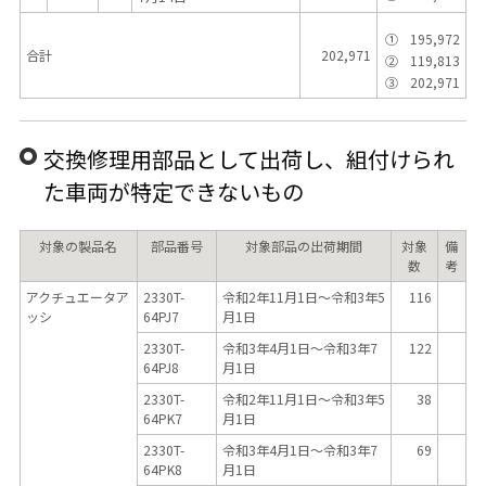
①
195,972
合計
202,971
②
119,813
③
202,971
交換修理用部品として出荷し、組付けられ
た車両が特定できないもの
対象の製品名
部品番号
対象部品の出荷期間
対象
備
数
考
アクチュエータア
2330T-
令和2年11月1日～令和3年5
116
ッシ
64PJ7
月1日
2330T-
令和3年4月1日～令和3年7
122
64PJ8
月1日
2330T-
令和2年11月1日～令和3年5
38
64PK7
月1日
2330T-
令和3年4月1日～令和3年7
69
64PK8
月1日