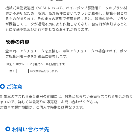
機械式自動変速機（AGS）において、オイルポンプ駆動用モータのブラシ材
質が不適切なため、高温、高湿条件においてブラシが膨張し、摺動不良とな
るものがあります。そのままの状態で使用を続けると、最悪の場合、ブラシ
が固着してモータが通電不良により作動しなくなり、警告灯が点灯するとと
もに変速不能及び走行不能となるおそれがあります。
改善の内容
全車両、アクチュエータを点検し、該当アクチュエータの場合はオイルポン
プ駆動用モータを対策品に交換します。
識別：
IDプレートに水色のシールを貼付します。
注：
は交換部品を示します。
ご注意
対象車の含まれる車台番号の範囲には、対象とならない車両も含まれる場合があり
ますので、詳しくは最寄りの販売店にお問い合わせください。
対象車の製作期間は、ご購入の時期とは異なります。
お問い合わせ先