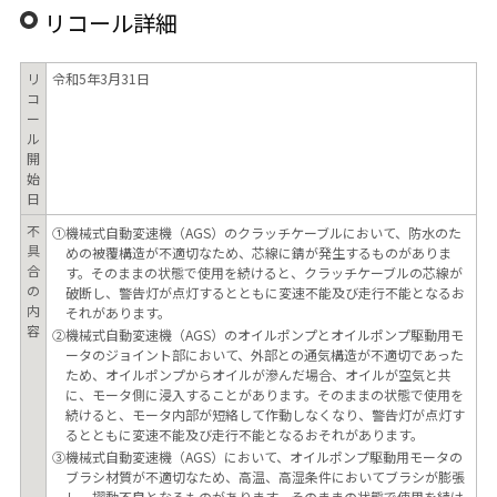
リコール詳細
リ
令和5年3月31日
コ
ー
ル
開
始
日
不
①機械式自動変速機（AGS）のクラッチケーブルにおいて、防水のた
具
めの被覆構造が不適切なため、芯線に錆が発生するものがありま
合
す。そのままの状態で使用を続けると、クラッチケーブルの芯線が
の
破断し、警告灯が点灯するとともに変速不能及び走行不能となるお
内
それがあります。
容
②機械式自動変速機（AGS）のオイルポンプとオイルポンプ駆動用モ
ータのジョイント部において、外部との通気構造が不適切であった
ため、オイルポンプからオイルが滲んだ場合、オイルが空気と共
に、モータ側に浸入することがあります。そのままの状態で使用を
続けると、モータ内部が短絡して作動しなくなり、警告灯が点灯す
るとともに変速不能及び走行不能となるおそれがあります。
③機械式自動変速機（AGS）において、オイルポンプ駆動用モータの
ブラシ材質が不適切なため、高温、高湿条件においてブラシが膨張
し、摺動不良となるものがあります。そのままの状態で使用を続け