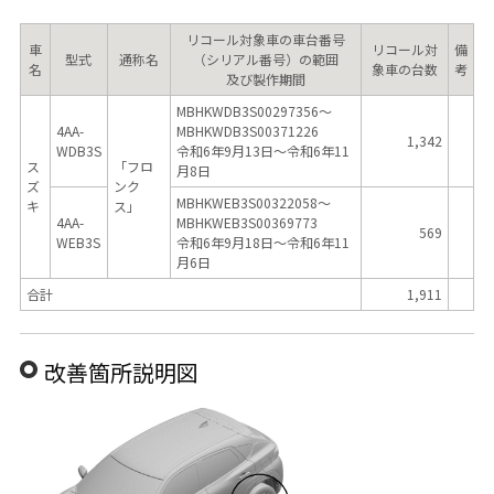
リコール対象車の車台番号
車
リコール対
備
型式
通称名
（シリアル番号）の範囲
名
象車の台数
考
及び製作期間
MBHKWDB3S00297356～
4AA-
MBHKWDB3S00371226
1,342
WDB3S
令和6年9月13日～令和6年11
ス
「フロ
月8日
ズ
ンク
MBHKWEB3S00322058～
キ
ス」
4AA-
MBHKWEB3S00369773
569
WEB3S
令和6年9月18日～令和6年11
月6日
合計
1,911
改善箇所説明図