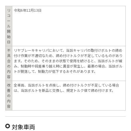
リ
令和6年12月13日
コ
ー
ル
開
始
日
不
リヤブレーキキャリパにおいて、当該キャリパの取付けボルトの締め
具
付け作業が不適切なため、締め付けトルクが不足しているものがあり
合
ます。そのため、そのままの状態で使用を続けると、当該ボルトが緩
の
み、制動時や段差乗り越え時に異音が発生し、最悪の場合、当該ボル
内
トが脱落して、制動力が低下するおそれがあります。
容
改
全車両、当該ボルトを点検し、締め付けトルクが不足している場合
善
は、当該ボルトを新品と交換し、規定トルク値で締め付けます。
の
内
容
対象車両