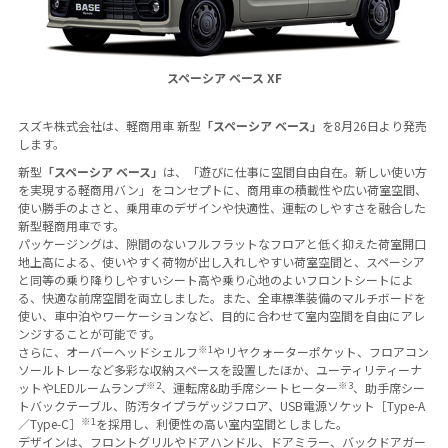
スペーシア ベース XF
スズキ株式会社は、軽商用車 新型
「スペーシア ベース」
を8月26日より発売
します。
新型
「スペーシア ベース」
は、「遊びに仕事に空間自由自在。新しい使い方
を実現する軽商用バン」をコンセプトに、商用車の積載性や広い荷室空間、
使い勝手のよさと、乗用車のデザインや快適性、運転のしやすさを融合した
新型軽商用車です。
パッケージングは、隙間のないフルフラットなフロアと低く抑えた荷室開口
地上高による、使いやすく荷物が出し入れしやすい荷室空間と、スペーシア
と同等の乗り降りしやすいシート高や乗り心地のよいフロントシートによ
る、快適な前席空間を両立しました。また、全車標準装備のマルチボードを
使い、車中泊やワーケーションなど、目的に合わせて室内空間を自由にアレ
ンジすることが可能です。
※1
さらに、オーバーヘッドシェルフ
やリヤクォーターポケット、フロアコン
ソールトレーなど多彩な収納スペースを設置したほか、ユーティリティーナ
※2
※3
ットやLEDルームランプ
、運転席&助手席シートヒーター
、助手席シー
トバックテーブル、防汚タイプラゲッジフロア、USB電源ソケット［Type-A
※1
／Type-C］
を採用し、利便性の高い室内空間としました。
デザインは、フロントグリルやドアハンドル、ドアミラー、バックドアガー