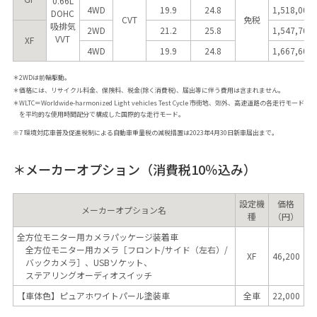
0.66L
4WD
19.9
24.8
1,518,000
DOHC
CVT
免税
吸排気
2WD
21.2
25.8
1,547,700
VVT
XF
4WD
19.9
24.8
1,667,600
＊2WDは前輪駆動。
＊価格には、リサイクル料金、保険料、税金(除く消費税)、届出等に伴う費用は含まれません。
＊WLTC＝Worldwide-harmonized Light vehicles Test Cycle 市街地、郊外、高速道路の各走行モード
を平均的な使用時間配分で構成した国際的な走行モード。
※7 環境対応車普及促進税制による自動車重量税の減税措置は2023年4月30日新車届出まで。
＊メーカーオプション（消費税10％込み）
設定機
価格
メーカーオプション名
種
（円）
全方位モニター用カメラパッケージ装着車
全方位モニター用カメラ［フロント/サイド（左右）/
XF
46,200
バックカメラ］、USBソケット、
ステアリングオーディオスイッチ
【車体色】ピュアホワイトパール塗装車
全車
22,000