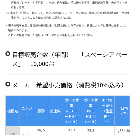
害軽減ブレーキ（対歩行者）、ペダル踏み間違い時加速抑制装置、車線逸脱警報、先進ライトを
搭載する車。
※6 事故防止対策の一環として、衝突被害軽減ブレーキ、ペダル踏み間違い急発進抑制装置が一定の性
能を有していることを国土交通省に認定された車。
＊安全運転を支援する機能の検知性能・制御性能には限界があり、状況によっては正常に作動しない
場合があります。
これらの機能に頼った運転はせず、常に安全運転を心掛けてください。
目標販売台数（年間） 「スペーシア ベー
ス」 10,000台
メーカー希望小売価格（消費税10％込み）
燃料消費
燃料消費
エコカ
率
率
ー減税
エンジ
価格
機種名
駆動
変速機
WLTCモ
JC08モー
（重量
ン
（円）
ード走行
ド走行
税）
※7
（km/L）
（km/L）
2WD
21.2
25.8
1,394,800
GF