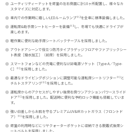
ユーティリティーナットを荷室の左右側面に計10ヶ所配置し、様々なカ
スタマイズに対応します。
※2
車内での作業時に嬉しいLEDルームランプ
を全車に標準装備しました。
※3
運転席&助手席シートヒーターを装備
し、冬場でも快適にドライブが
楽しめます。
軽作業に便利な助手席シートバックテーブルを採用しました。
アウトドアシーンで役立つ防汚タイプラゲッジフロアやファブリックシー
ト表皮［撥水加工］（前席）を採用しました。
スマートフォンなどの充電に便利なUSB電源ソケット［Type-A／Type-
※1
C］
を採用しました。
※1
最適なドライビングポジションに調整可能な運転席シートリフター
と
※1
チルトステアリング
を採用しました。
運転席からのアクセスがしやすい後席右側ワンアクションパワースライド
※1
ドア
を採用しました。配送時に便利な予約ロック機能も搭載していま
す。
強い日差しからお肌を守るプレミアムUV&IRカットガラス（フロントド
※1
ア）
を採用しました。
荷室の利用時などにリヤクォーターポケットに収納できる脱着式後席シ
ートベルトを採用しました。