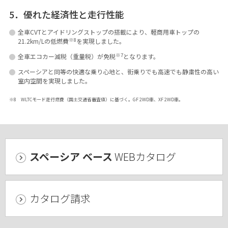
5．優れた経済性と走行性能
全車CVTとアイドリングストップの搭載により、軽商用車トップの
※8
21.2km/Lの低燃費
を実現しました。
※7
全車エコカー減税（重量税）が免税
となります。
スペーシアと同等の快適な乗り心地と、街乗りでも高速でも静粛性の高い
室内空間を実現しました。
※8 WLTCモード走行燃費（国土交通省審査値）に基づく。GF 2WD車、XF 2WD車。
スペーシア ベース
WEBカタログ
カタログ請求