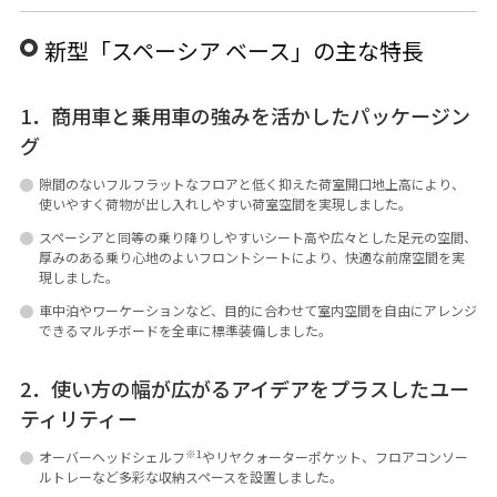
新型「スペーシア ベース」の主な特長
1．商用車と乗用車の強みを活かしたパッケージン
グ
隙間のないフルフラットなフロアと低く抑えた荷室開口地上高により、
使いやすく荷物が出し入れしやすい荷室空間を実現しました。
スペーシアと同等の乗り降りしやすいシート高や広々とした足元の空間、
厚みのある乗り心地のよいフロントシートにより、快適な前席空間を実
現しました。
車中泊やワーケーションなど、目的に合わせて室内空間を自由にアレンジ
できるマルチボードを全車に標準装備しました。
2．使い方の幅が広がるアイデアをプラスしたユー
ティリティー
※1
オーバーヘッドシェルフ
やリヤクォーターポケット、フロアコンソー
ルトレーなど多彩な収納スペースを設置しました。