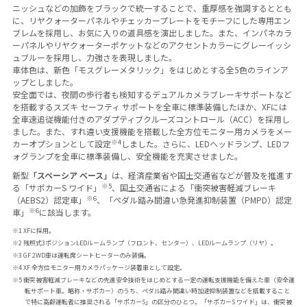
ニッシュなどの加飾をブラックで統一することで、重厚感を強調するととも
に、リヤクォーターパネルやチェッカープレートをモチーフにした専用エン
ブレムを採用し、お気に入りの道具感を演出しました。また、インパネカラ
ーパネルやリヤクォーターポケットなどのアクセントカラーにグレーイッシ
ュブルーを採用し、力強さを表現しました。
車体色は、新色「モスグレーメタリック」をはじめとする全5色のラインア
ップとしました。
安全面では、夜間の歩行者も検知するデュアルカメラブレーキサポートなど
を搭載するスズキ セーフティ サポートを全車に標準装備したほか、XFには
全車速追従機能付きのアダプティブクルーズコントロール（ACC）を採用し
ました。また、すれ違い支援機能を搭載した全方位モニター用カメラをメー
※4
カーオプションとして設定
しました。さらに、LEDヘッドランプ、LEDフ
ォグランプを全車に標準装備し、安全機能を充実させました。
新型
「スペーシア ベース」
は、経済産業省や国土交通省などが普及を推進す
※5
る「サポカーS ワイド」
、国土交通省による「衝突被害軽減ブレーキ
※6
（AEBS2）認定車」
、「ペダル踏み間違い急発進抑制装置（PMPD）認定
※6
車」
に該当します。
※1 XFに採用。
※2 残照式3ポジションLEDルームランプ（フロント、センター）、LEDルームランプ（リヤ）。
※3 GF 2WD車は運転席シートヒーターのみ装備。
※4 XF 全方位モニター用カメラパッケージ装着車として設定。
※5 衝突被害軽減ブレーキなどの先進安全技術をはじめとする一定の運転支援機能を備えた車（安全運
転サポート車。略称・サポカー）のうち、ペダル踏み間違い時加速抑制装置などを搭載すること
で特に高齢運転者に推奨される「サポカーS」の区分のひとつ。「サポカーS ワイド」は、衝突被