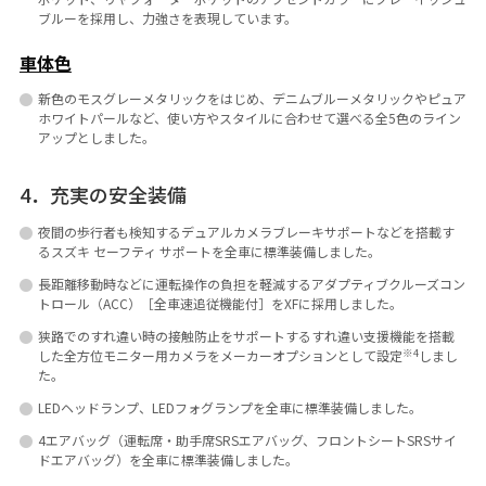
ブルーを採用し、力強さを表現しています。
車体色
新色のモスグレーメタリックをはじめ、デニムブルーメタリックやピュア
ホワイトパールなど、使い方やスタイルに合わせて選べる全5色のライン
アップとしました。
4．充実の安全装備
夜間の歩行者も検知するデュアルカメラブレーキサポートなどを搭載す
るスズキ セーフティ サポートを全車に標準装備しました。
長距離移動時などに運転操作の負担を軽減するアダプティブクルーズコン
トロール（ACC）［全車速追従機能付］をXFに採用しました。
狭路でのすれ違い時の接触防止をサポートするすれ違い支援機能を搭載
※4
した全方位モニター用カメラをメーカーオプションとして設定
しまし
た。
LEDヘッドランプ、LEDフォグランプを全車に標準装備しました。
4エアバッグ（運転席・助手席SRSエアバッグ、フロントシートSRSサイ
ドエアバッグ）を全車に標準装備しました。