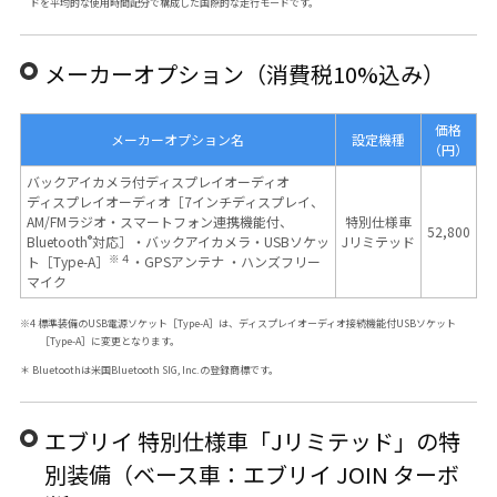
ドを平均的な使用時間配分で構成した国際的な走行モードです。
メーカーオプション（消費税10%込み）
価格
メーカーオプション名
設定機種
（円）
バックアイカメラ付ディスプレイオーディオ
ディスプレイオーディオ［7インチディスプレイ、
AM/FMラジオ・スマートフォン連携機能付、
特別仕様車
52,800
®
Bluetooth
対応］・バックアイカメラ・USBソケッ
Jリミテッド
※４
ト［Type-A］
・GPSアンテナ ・ハンズフリー
マイク
※4 標準装備のUSB電源ソケット［Type-A］は、ディスプレイオーディオ接続機能付USBソケット
［Type-A］に変更となります。
＊ Bluetoothは米国Bluetooth SIG, Inc.の登録商標です。
エブリイ 特別仕様車「Jリミテッド」の特
別装備（ベース車：エブリイ JOIN ターボ