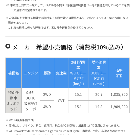
※3 事故防止対策の一環として、ペダル踏み間違い急発進抑制装置が一定の性能を有していることを国
土交通省に認定された車です。
＊ 安全運転を支援する機能の検知性能・制御性能には限界があり、状況によっては正常に作動しない
場合があります。
これらの機能に頼った運転はせず、常に安全運転を心掛けてください。
メーカー希望小売価格（消費税10%込み）
燃料消費
燃料消費
率
率
価格
機種名
エンジン
駆動
変速機
WLTCモー
JC08モー
（円）
ド走行
ド走行
（km/L）
（km/L）
特別仕
0.66L
2WD
15.1
20.7
1,835,900
様車
DOHC
CVT
Jリミテ
吸気VVT
4WD
15.1
19.8
1,989,900
ッド
ターボ
＊ 2WDは後輪駆動です。
＊ 価格には、リサイクル料金、保険料、税金(除く消費税)、届出等に伴う費用は含まれません。
＊ WLTC=Worldwide-harmonized Light vehicles Test Cycle 市街地、郊外、高速道路の各走行モー