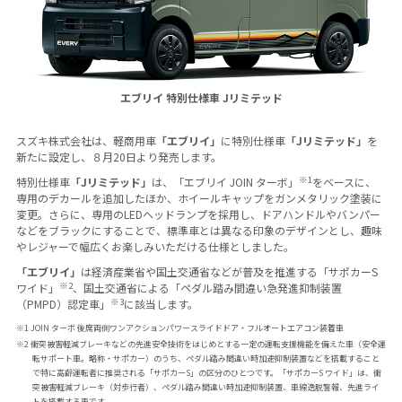
エブリイ 特別仕様車 Jリミテッド
スズキ株式会社は、軽商用車
「エブリイ」
に特別仕様車
「Jリミテッド」
を
新たに設定し、８月20日より発売します。
※1
特別仕様車
「Jリミテッド」
は、「エブリイ JOIN ターボ」
をベースに、
専用のデカールを追加したほか、ホイールキャップをガンメタリック塗装に
変更。さらに、専用のLEDヘッドランプを採用し、ドアハンドルやバンパー
などをブラックにすることで、標準車とは異なる印象のデザインとし、趣味
やレジャーで幅広くお楽しみいただける仕様としました。
「エブリイ」
は経済産業省や国土交通省などが普及を推進する「サポカーS
※2
ワイド」
、国土交通省による「ペダル踏み間違い急発進抑制装置
※3
（PMPD）認定車」
に該当します。
※1 JOIN ターボ 後席両側ワンアクションパワースライドドア・フルオートエアコン装着車
※2 衝突被害軽減ブレーキなどの先進安全技術をはじめとする一定の運転支援機能を備えた車（安全運
転サポート車。略称・サポカー）のうち、ペダル踏み間違い時加速抑制装置などを搭載すること
で特に高齢運転者に推奨される「サポカーS」の区分のひとつです。「サポカーS ワイド」は、衝
突被害軽減ブレーキ（対歩行者）、ペダル踏み間違い時加速抑制装置、車線逸脱警報、先進ライ
トを搭載する車です。