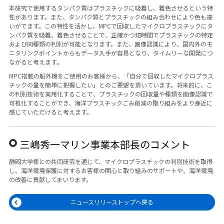
本研究で使用するタンパク質はプラスチックに吸着し、着色させるという特
性があります。また、タンパク質とプラスチックの組み合わせにより色も違
いがでます。この特性を活かし、MPCで回収したマイクロプラスチックにタ
ンパク質を吸着、着色させることで、正確かつ短時間でプラスチックの特定
および同種類の判別が可能となります。また、画像認識により、国内外のモ
ニタリングポイントからもデータ入手が容易となり、タイムリーな開発につ
ながると考えます。
MPC搭載の船外機をご使用のお客様から、「自分で回収したマイクロプラス
チックの量を簡単に把握したい」とのご要望を頂いています。将来的に、こ
の判別技術を実用化することで、プラスチックの回収量や種類を画像認識で
可視化することができ、海洋プラスチックごみ削減の取り組みをより身近に
感じていただけると考えます。
三嶋秀一マリン事業本部長のコメント
静岡大学様との共同研究を通じて、マイクロプラスチックの判別技術を取得
し、海洋環境保護に対するお客様の関心と取り組みのサポートや、海洋環境
の改善に貢献してまいります。
ニュースリリーストップへ戻る