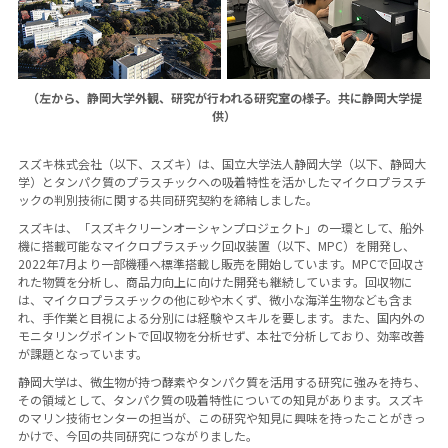
（左から、静岡大学外観、研究が行われる研究室の様子。共に静岡大学提
供）
スズキ株式会社（以下、スズキ）は、国立大学法人静岡大学（以下、静岡大
学）とタンパク質のプラスチックへの吸着特性を活かしたマイクロプラスチ
ックの判別技術に関する共同研究契約を締結しました。
スズキは、「スズキクリーンオーシャンプロジェクト」の一環として、船外
機に搭載可能なマイクロプラスチック回収装置（以下、MPC）を開発し、
2022年7月より一部機種へ標準搭載し販売を開始しています。MPCで回収さ
れた物質を分析し、商品力向上に向けた開発も継続しています。回収物に
は、マイクロプラスチックの他に砂や木くず、微小な海洋生物なども含ま
れ、手作業と目視による分別には経験やスキルを要します。また、国内外の
モニタリングポイントで回収物を分析せず、本社で分析しており、効率改善
が課題となっています。
静岡大学は、微生物が持つ酵素やタンパク質を活用する研究に強みを持ち、
その領域として、タンパク質の吸着特性についての知見があります。スズキ
のマリン技術センターの担当が、この研究や知見に興味を持ったことがきっ
かけで、今回の共同研究につながりました。