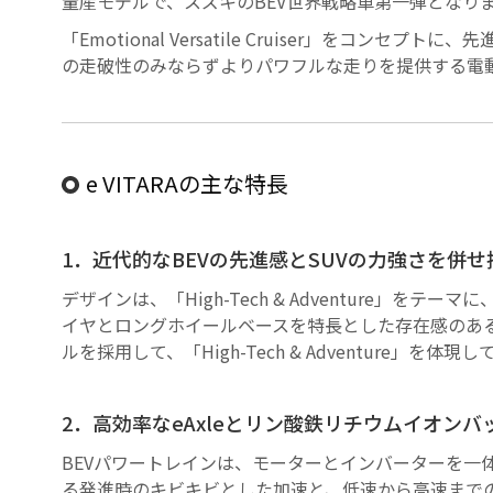
量産モデルで、スズキのBEV世界戦略車第一弾となり
「Emotional Versatile Cruiser」
の走破性のみならずよりパワフルな走りを提供する電動4WD
e VITARAの主な特長
1．近代的なBEVの先進感とSUVの力強さを併
デザインは、「High-Tech & Adventure
イヤとロングホイールベースを特長とした存在感のあ
ルを採用して、「High-Tech & Adventure」を体現
2．高効率なeAxleとリン酸鉄リチウムイオンバ
BEVパワートレインは、モーターとインバーターを一体
る発進時のキビキビとした加速と、低速から高速まで