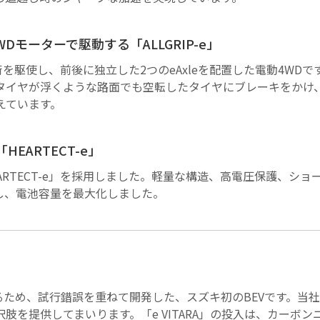
Dモーターで駆動する「ALLGRIP-e」
技術を駆使し、前後に独立した2つのeAxleを配置した電動4W
タイヤが浮くような路面でも空転したタイヤにブレーキをかけ、
えています。
EARTECT-e」
ARTECT-e」を採用しました。軽量な構造、高電圧保護、シ
し、電池容量を最大化しました。
とするため、試行錯誤を重ねて開発した、スズキ初のBEVです。
肢を提供してまいります。「e VITARA」の投入は、カーボ