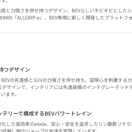
ます。
をコンセプトに、先進感と力強さを併せ持つデザイン、BEVらしいキビキビ
「ALLGRIP-e」、BEV専用に新しく開発したプラットフォー
せ持つデザイン
」をテーマに、BEVの先進感とSUVの力強さを併せ持ち、冒険心を刺
るデザインで、インテリアには先進装備のインテグレーテッド
しています。
ッテリーで構成するBEVパワートレイン
化した高効率のeAxle、安心・安全を追求したリン酸鉄リチ
の追越し時のシャープな加速を実現しています。