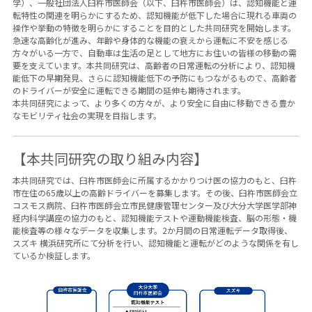
学）、一般社団法人臼杵市医師会（以下、臼杵市医師会）は、認知機能と運
転特性の関連を明らかにするため、認知機能が低下した場合に現れる車両の
操作や挙動の特徴を明らかにすることを目的とした共同研究を開始します。
急速な高齢化が進み、年齢や身体的な機能の衰えから運転に不安を感じる
方々がいる一方で、自動車は生活の足として地方にお住いの皆様の移動の需
要を支えています。本共同研究は、高齢者の日常運転の分析により、認知機
能低下の早期発見、さらに認知機能低下の予防にもつながるもので、高齢者
のドライバーが安全に運転できる期間の延伸も期待されます。
本共同研究によって、より多くの方々が、より安全に自由に移動できる豊か
なモビリティ社会の実現を目指します。
【本共同研究の取り組み内容】
本共同研究では、臼杵市医師会に所属するかかりつけ医の協力のもと、臼杵
市在住の65歳以上の高齢ドライバーを募集します。その後、臼杵市医師会立
コスモス病院、臼杵市医師会立市民健康管理センター及び大分大学医学部神
経内科学講座の協力のもと、認知機能テストや運動機能検査、脳の形態・機
能検査等の様々なデータを収集します。2か月間の日常運転データ取得後、
スズキ 横浜研究所にて分析を行い、認知機能と運転がどのような関係を有し
ているか検証します。