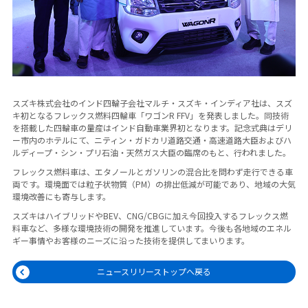
スズキ株式会社のインド四輪子会社マルチ・スズキ・インディア社は、スズ
キ初となるフレックス燃料四輪車「ワゴンR FFV」を発表しました。同技術
を搭載した四輪車の量産はインド自動車業界初となります。記念式典はデリ
ー市内のホテルにて、ニティン・ガドカリ道路交通・高速道路大臣およびハ
ルディープ・シン・プリ石油・天然ガス大臣の臨席のもと、行われました。
フレックス燃料車は、エタノールとガソリンの混合比を問わず走行できる車
両です。環境面では粒子状物質（PM）の排出低減が可能であり、地域の大気
環境改善にも寄与します。
スズキはハイブリッドやBEV、CNG/CBGに加え今回投入するフレックス燃
料車など、多様な環境技術の開発を推進しています。今後も各地域のエネル
ギー事情やお客様のニーズに沿った技術を提供してまいります。
ニュースリリーストップへ戻る