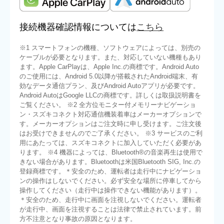
接続機器確認情報については
こちら
※1 スマートフォンの機種、ソフトウェアによっては、別売の
ケーブルが必要となります。また、対応していない機種もあり
ます。Apple CarPlayは、Apple Inc.の商標です。Android Auto
のご使用には、Android 5.0以降が搭載されたAndroid端末、有
効なデータ通信プラン、及びAndroid Autoアプリが必要です。
Android AutoはGoogle LLCの商標です。詳しくは取扱説明書を
ご覧ください。 ※2 全方位モニター付メモリーナビゲーショ
ン・スズキコネクト対応通信機装着車はメーカーオプションで
す。メーカーオプションはご注文時に申し受けます。ご注文後
はお受けできませんのでご了承ください。 ※3 サービスのご利
用にあたっては、スズキコネクトに加入していただく必要があ
ります。 ※4 機器によっては、Bluetooth®の音楽再生は使用で
きない場合があります。Bluetoothは米国Bluetooth SIG, Inc.の
登録商標です。＊安全のため、運転者は走行中にナビゲーショ
ンの操作はしないでください。必ず安全な場所に停車してから
操作してください（走行中は操作できない機能があります）。
＊安全のため、走行中に画面を注視しないでください。運転者
が走行中、画面を注視することは法律で禁止されています。前
方不注意となり事故の原因となります。