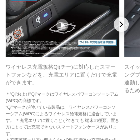
スイ
ワイヤレス充電規格Qi(チー)に対応したスマー
ング
トフォンなどを、充電エリアに置くだけで充電
連動
ができます。
るた
＊“Qi”および“Qi”マークはワイヤレスパワーコンソーシアム
(WPC)の商標です。
“Qi”マークが付いている製品は、ワイヤレスパワーコンソ
ーシアム(WPC)によるワイヤレス給電規格に適合していま
す。 ＊充電エリアに置くことができても 端末の種類、置き
方によっては充電できないスマートフォンケースがありま
す。