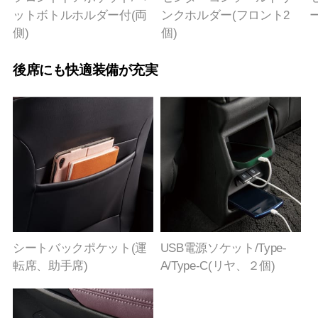
ットボトルホルダー付(両
ンクホルダー(フロント2
側)
個)
後席にも快適装備が充実
シートバックポケット(運
USB電源ソケット/Type-
転席、助手席)
A/Type-C(リヤ、２個)