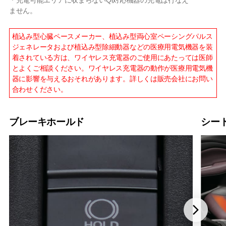
＊充電可能エリアに収まらないQi対応機器の充電は行なえ
ません。
植込み型心臓ペースメーカー、植込み型両心室ペーシングパルス
ジェネレータおよび植込み型除細動器などの医療用電気機器を装
着されている方は、ワイヤレス充電器のご使用にあたっては医師
とよくご相談ください。ワイヤレス充電器の動作が医療用電気機
器に影響を与えるおそれがあります。詳しくは販売会社にお問い
合わせください。
ブレーキホールド
シー