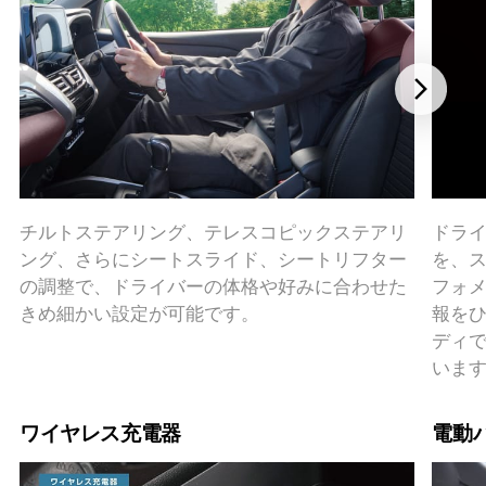
チルトステアリング、テレスコピックステアリ
ドラ
ング、さらにシートスライド、シートリフター
を、
の調整で、ドライバーの体格や好みに合わせた
フォ
きめ細かい設定が可能です。
報を
ディ
いま
ワイヤレス充電器
電動