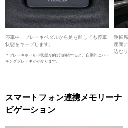
停車中、ブレーキペダルから足を離しても停車
運転
状態をキープします。
座面
込む
＊ブレーキホールド状態が約3分継続すると、自動的にパー
キングブレーキがかかります。
スマートフォン連携メモリーナ
ビゲーション