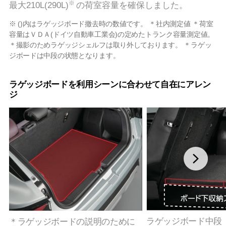
※
最大210L(290L)
の荷室容量を確保しました。
※ ()内はラゲッジボード撤去時の数値です。 ＊社内測定値 ＊荷室
容量はＶＤＡ(ドイツ自動車工業会)の定めたトランク容量測定値。
＊撮影のためラゲッジシェルフは取り外しております。 ＊ラゲッ
ジボードは中段の状態となります。
ラゲッジボードを利用シーンに合わせて自在にアレン
ジ
ラゲッジボード中段
＊ラゲッジボードの説明のために