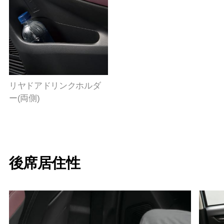
リヤドアドリンクホルダ
ー(両側)
後席居住性