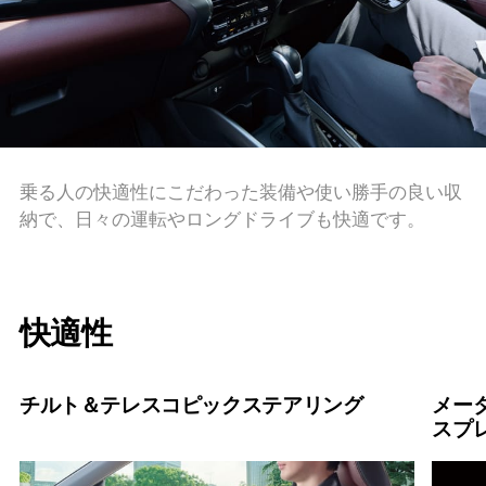
乗る人の快適性にこだわった装備や使い勝手の良い収
納で、日々の運転やロングドライブも快適です。
快適性
チルト＆テレスコピックステアリング
メー
スプ