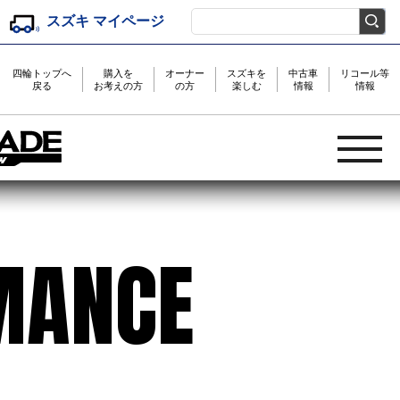
スズキ マイページ
検索キーワード入力
四輪トップへ
購入を
オーナー
スズキを
中古車
リコール等
戻る
お考えの方
の方
楽しむ
情報
情報
MANCE