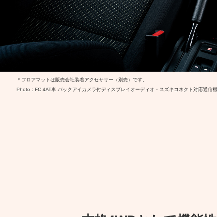
＊フロアマットは販売会社装着アクセサリー（別売）です。
Photo：FC 4AT車 バックアイカメラ付ディスプレイオーディオ・スズキコネクト対応通