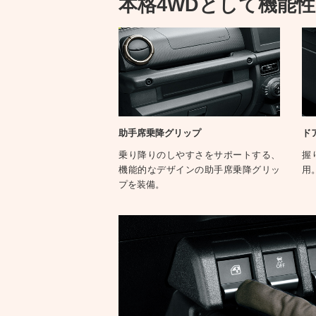
本格4WDとして機能
助手席乗降グリップ
ド
乗り降りのしやすさをサポートする、
握
機能的なデザインの助手席乗降グリッ
用
プを装備。