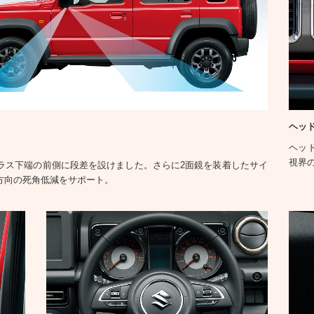
ヘッ
ヘッ
視界
ラス下端の前側に段差を設けました。さらに2面鏡を装着したサイ
方向の死角低減をサポート。