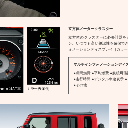
立方体メータークラスター
立方体のクラスターに必要計器を
ン。いつでも高い視認性を確保で
ォメーションディスプレイ［カラー
マルチインフォメーションディ
●瞬間燃費 ●平均燃費 ●航続可能
●走行時間 ●デジタル車速表示 
●その他