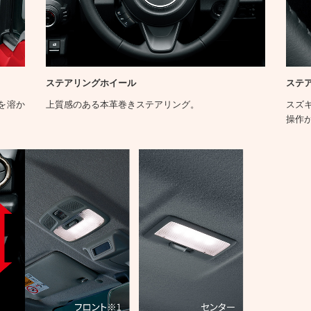
ステアリングホイール
ステ
を溶か
上質感のある本革巻きステアリング。
スズ
操作