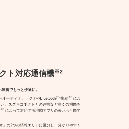
※2
クト対応通信機
ホ連携でもっと快適に。
(R)
※3
ーディオ。ラジオやBluetooth
接続
によ
また、スズキコネクトとの連携など多くの機能を
※4
携
によって対応する地図アプリの表示も可能で
オ」の2つの情報エリアに区分し、分かりやすく