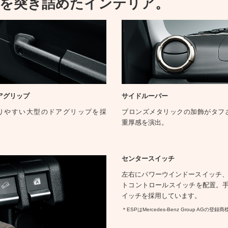
性を突き詰めたインテリア。
アグリップ
サイドルーバー
りやすい大型のドアグリップを採
ブロンズメタリックの加飾がタフ
。
重厚感を演出。
センタースイッチ
左右にパワーウインドースイッチ、
トコントロールスイッチを配置。
イッチを採用しています。
＊ESPはMercedes-Benz Group AGの登録