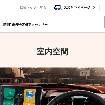
四輪トップへ戻る
スズキ マイページ
検
・環境性能
安全装備
アクセサリー
室内空間