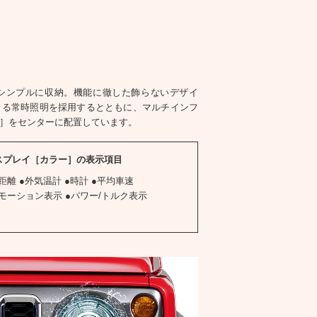
シンプルに収納。機能に徹した飾らないデザイ
きる常時照明を採用するとともに、マルチインフ
］をセンターに配置しています。
スプレイ［カラー］の
表示項目
距離 ●外気温計 ●時計 ●平均車速
●モーション表示 ●パワー/トルク表示