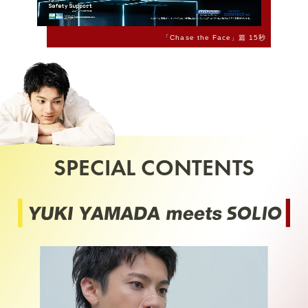
「Chase the Face」篇 15秒
SPECIAL CONTENTS