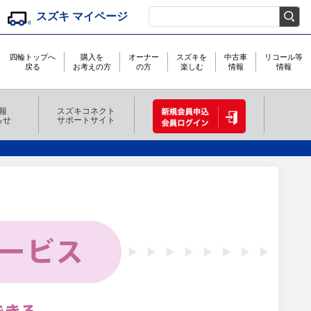
スズキ マイページ
検索キーワード入力
四輪トップへ
購入を
オーナー
スズキを
中古車
リコール等
戻る
お考えの方
の方
楽しむ
情報
情報
報
スズキコネクト
らせ
サポートサイト