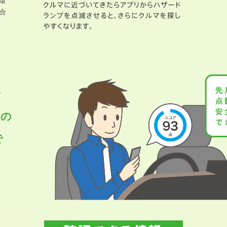
環
合
ン
率の
で