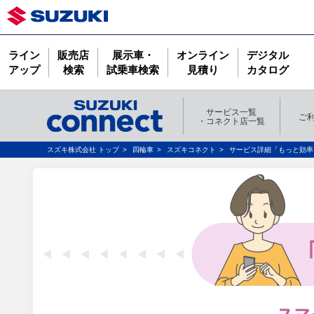
ライン
販売店
展示車・
オンライン
デジタル
アップ
検索
試乗車検索
見積り
カタログ
サービス一覧
ご
・コネクト店一覧
スズキ株式会社 トップ
四輪車
スズキコネクト
サービス詳細「もっと効率