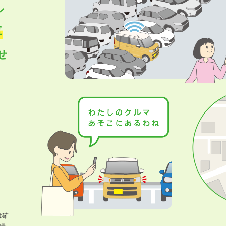
ン
車
せ
は確