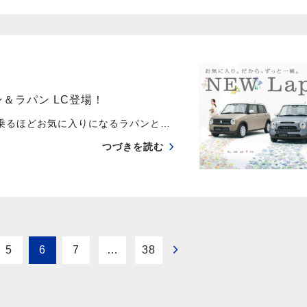
ン＆ラパン LC登場！
乗るほどお気に入りになるラパンと…
つづきを読む
5
6
7
…
38