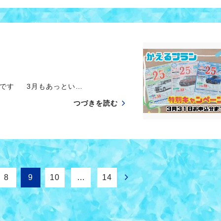
です 3月もあっとい…
つづきを読む
8
9
10
…
14