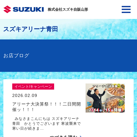
株式会社スズキ自販山形
スズキアリーナ青田
お店ブログ
イベント/キャンペーン
2026.02.09
アリーナ大決算祭！！！二日間開
催ッ！！！
みなさまこんにちは スズキアリーナ
青田 かとうでございます 寒波襲来で
寒い日が続きま…