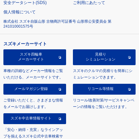
安全データシート(SDS)
ご利用にあたって
個人情報について
株式会社 スズキ自販山形 古物商許可証番号 山形県公安委員会 第
241010001575号
スズキメーカーサイト
スズキ四輪車
見積り
メーカーサイト
シミュレーション
車種の詳細などメーカー情報をご覧
スズキのクルマの見積りを簡単にシ
いただける、メーカーサイトです。
ミュレーションできます。
メールマガジン登録
リコール等情報
ご登録いただくと、さまざまな情報
リコール/改善対策/サービスキャンペ
をメールでお届けします。
ーンの情報をご覧いただけます。
スズキ中古車情報サイト
「安心・納得・充実」なラインアッ
プを揃えるスズキ公式中古車検索サ