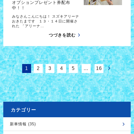
オプションプレゼント券配布
中！！
みなさんこんにちは！ スズキアリーナ
おきたまです １３・１４日に開催さ
れた 「アリーナ…
つづきを読む
1
2
3
4
5
…
16
カテゴリー
新車情報 (35)