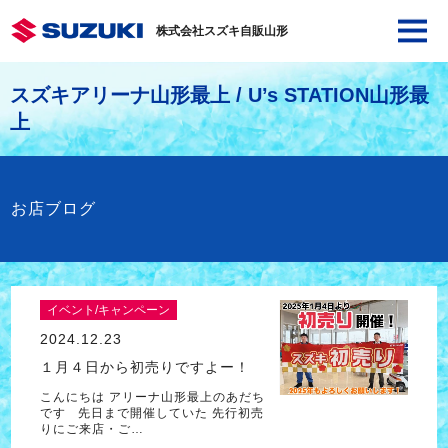
株式会社スズキ自販山形
スズキアリーナ山形最上 / U’s STATION山形最
上
お店ブログ
イベント/キャンペーン
2024.12.23
１月４日から初売りですよー！
こんにちは アリーナ山形最上のあだち
です 先日まで開催していた 先行初売
りにご来店・ご…