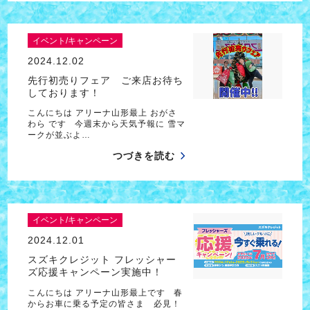
イベント/キャンペーン
2024.12.02
先行初売りフェア ご来店お待ち
しております！
こんにちは アリーナ山形最上 おがさ
わら です 今週末から天気予報に 雪マ
ークが並ぶよ…
つづきを読む
イベント/キャンペーン
2024.12.01
スズキクレジット フレッシャー
ズ応援キャンペーン実施中！
こんにちは アリーナ山形最上です 春
からお車に乗る予定の皆さま 必見！