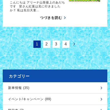
こんにちは アリーナ山形最上のあだち
です 皆さん紅葉は見に行きました
か？ 私は先日天童…
つづきを読む
1
2
3
4
カテゴリー
新車情報 (35)
イベント/キャンペーン (89)