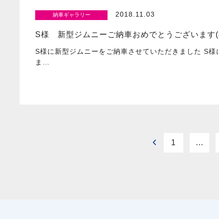
2018.11.03
納車ギャラリー
S様 新型ジムニーご納車おめでとうございます(#^
S様に新型ジムニーをご納車させていただきました S
ま…
1
…