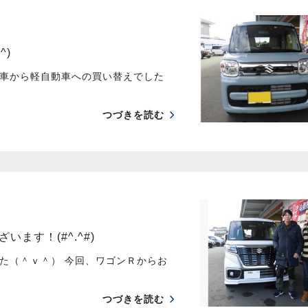
^)
通車から軽自動車への買い替えでした
つづきを読む
す！(#^.^#)
た（＾ｖ＾） 今回、ワゴンＲからお
つづきを読む