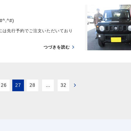
.^#)
様には先行予約でご注文いただいており
つづきを読む
26
27
28
…
32