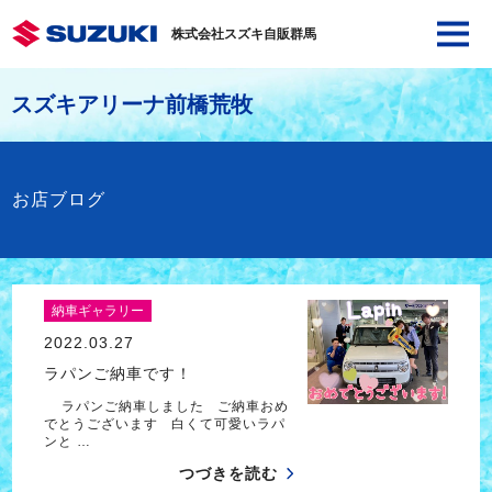
株式会社スズキ自販群馬
スズキアリーナ前橋荒牧
お店ブログ
納車ギャラリー
2022.03.27
ラパンご納車です！
ラパンご納車しました ご納車おめ
でとうございます 白くて可愛いラパ
ンと …
つづきを読む