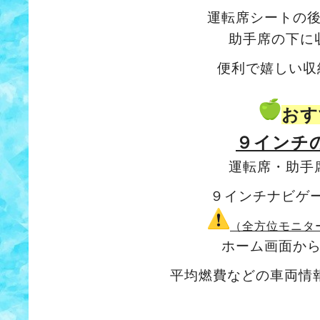
運転席シートの
助手席の下に
便利で嬉しい収
おす
９インチ
運転席・助手
９インチナビゲ
（全方位モニタ
ホーム画面か
平均燃費などの車両情