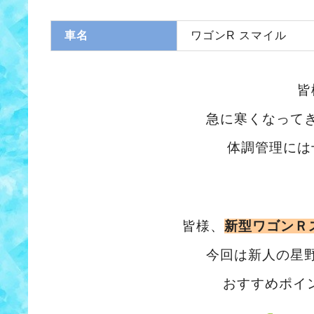
車名
ワゴンR スマイル
皆
急に寒くなって
体調管理には
皆様、
新型ワゴンＲ
今回は新人の星
おすすめポイ