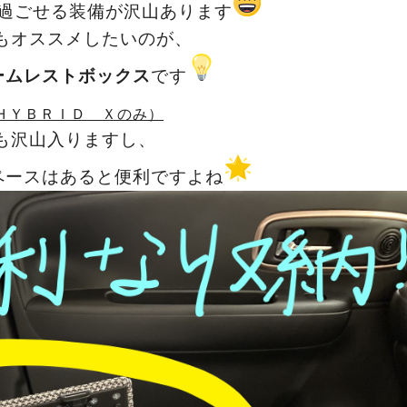
過ごせる装備が沢山あります
もオススメしたいのが、
ームレストボックス
です
ＨＹＢＲＩＤ Ｘのみ）
も沢山入りますし、
ペースはあると便利ですよね