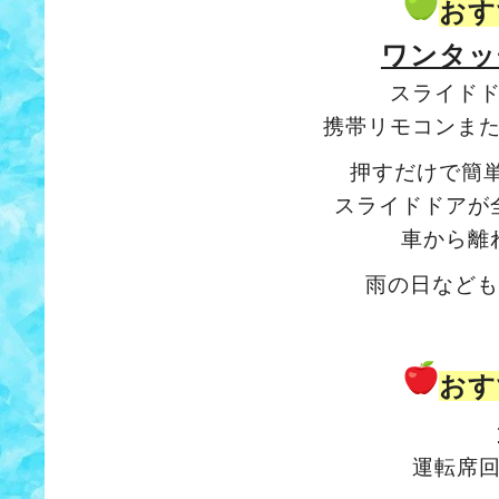
おす
ワンタッ
スライド
携帯リモコンま
押すだけで簡
スライドドアが
車から離
雨の日なども
おす
運転席