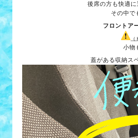
後席の方も快適に
その中で
フロントア
（
小物
蓋がある収納ス