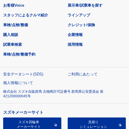
お客様Voice
展示車/試乗車を探す
スタッフによるクルマ紹介
ラインアップ
車検/点検/整備
クレジット/保険
購入相談
企業情報
試乗車検索
採用情報
車検/点検/整備予約
安全データシート(SDS)
ご利用にあたって
個人情報について
株式会社 スズキ自販群馬 古物商許可証番号 群馬県公安委員会 第
421200000045号
スズキメーカーサイト
スズキ四輪車
見積り
メーカーサイト
シミュレーション