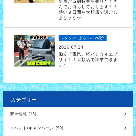
新車ご成約特典も盛りだくさ
んでお待ちしております！！
熱い９日間を大類店で過ごし
ましょう☆
スタッフによるクルマ紹介
2026.07.24
働く『電気』軽バン☆ｅエブ
リィ！！大類店で試乗できま
す♪
カテゴリー
新車情報 (16)
イベント/キャンペーン (99)