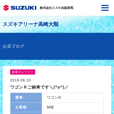
株式会社スズキ自販群馬
スズキアリーナ高崎大類
お店ブログ
納車ギャラリー
2018.06.10
ワゴンＲご納車です＼(^o^)／
愛車
ワゴンR
お客様
M様