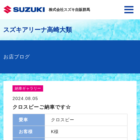
株式会社スズキ自販群馬
スズキアリーナ高崎大類
お店ブログ
納車ギャラリー
2024.08.05
クロスビーご納車です☆
愛車
クロスビー
お客様
K様