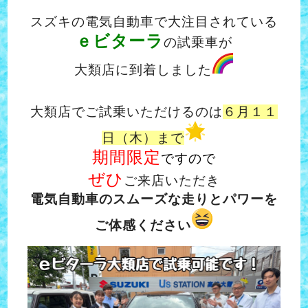
スズキの電気自動車で大注目されている
ｅビターラ
の試乗車が
大類店に到着しました
大類店でご試乗いただけるのは
６月１１
日（木）まで
期間限定
ですので
ぜひ
ご来店いただき
電気自動車のスムーズな走りとパワーを
ご体感ください