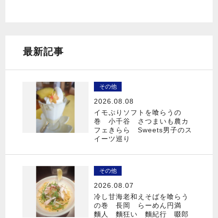
最新記事
その他
2026.08.08
イモぷりソフトを喰らうの
巻 小千谷 さつまいも農カ
フェきらら Sweets男子のス
イーツ巡り
その他
2026.08.07
冷し甘海老和えそばを喰らう
の巻 長岡 らーめん円満
麵人 麵狂い 麵紀行 啜郎