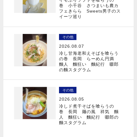
イモぷりソフトを喰らうの
巻 小千谷 さつまいも農カ
フェきらら Sweets男子のス
イーツ巡り
その他
2026.08.07
冷し甘海老和えそばを喰らう
の巻 長岡 らーめん円満
麵人 麵狂い 麵紀行 啜郎
の麵スタグラム
その他
2026.08.05
冷しド煮干そばを喰らうの
巻 長岡 麺の風 祥気 麵
人 麵狂い 麵紀行 啜郎の
麵スタグラム