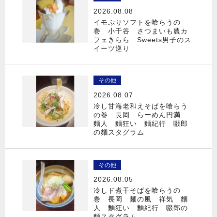
2026.08.08
イモぷりソフトを喰らうの
巻 小千谷 さつまいも農カ
フェきらら Sweets男子のス
イーツ巡り
その他
2026.08.07
冷し甘海老和えそばを喰らう
の巻 長岡 らーめん円満
麵人 麵狂い 麵紀行 啜郎
の麵スタグラム
その他
2026.08.05
冷しド煮干そばを喰らうの
巻 長岡 麺の風 祥気 麵
人 麵狂い 麵紀行 啜郎の
麵スタグラム