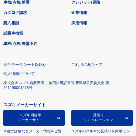
車検/点検/整備
クレジット/保険
カタログ請求
企業情報
購入相談
採用情報
試乗車検索
車検/点検/整備予約
安全データシート(SDS)
ご利用にあたって
個人情報について
株式会社 スズキ自販新潟 古物商許可証番号 新潟県公安委員会 第
461190001578号
スズキメーカーサイト
スズキ四輪車
見積り
メーカーサイト
シミュレーション
車種の詳細などメーカー情報をご覧
スズキのクルマの見積りを簡単にシ