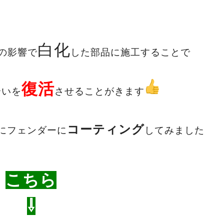
白化
の影響で
した部品に施工することで
復活
合いを
させることがきます
コーティング
にフェンダーに
してみました
こちら
⇩