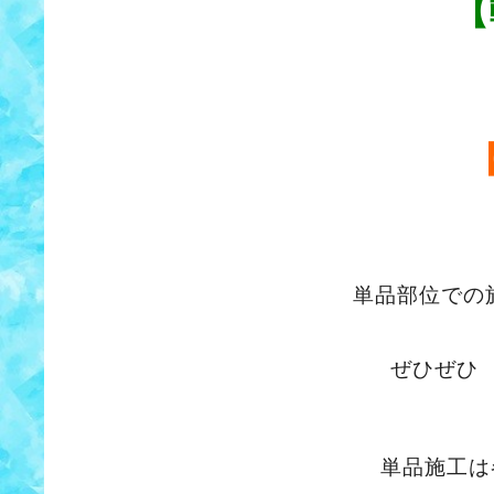
【
１
１
単品部位での
ぜひぜひ
単品施工は