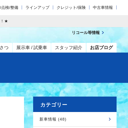
/点検/整備
ラインアップ
クレジット/保険
中古車情報
！！★
リコール等情報
さつ
展示車 / 試乗車
スタッフ紹介
お店ブログ
カテゴリー
新車情報 (48)