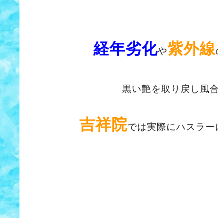
経年劣化
紫外線
や
黒い艶を取り戻し風
吉祥院
では実際にハスラー