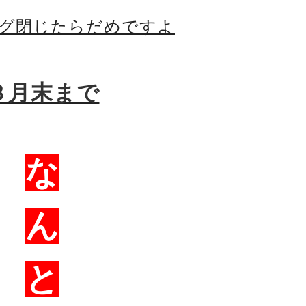
グ閉じたらだめですよ
３月末まで
な
ん
と