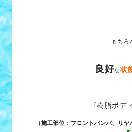
もちろ
良好
状
な
『樹脂ボデ
（施工部位：フロントバンパ、リヤ